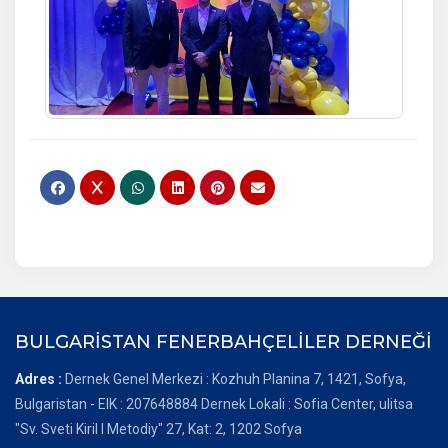
BULGARİSTAN FENERBAHÇELİLER DERNEĞİ
Adres :
Dernek Genel Merkezi : Kozhuh Planina 7, 1421, Sofya,
Bulgaristan - EIK : 207648884 Dernek Lokali : Sofia Center, ulitsa
"Sv. Sveti Kiril I Metodiy" 27, Kat: 2, 1202 Sofya